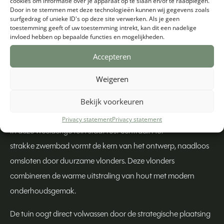
cookies om informatie over je apparaat op te slaan en/of te raadplegen.
Door in te stemmen met deze technologieën kunnen wij gegevens zoals
surfgedrag of unieke ID's op deze site verwerken. Als je geen
toestemming geeft of uw toestemming intrekt, kan dit een nadelige
invloed hebben op bepaalde functies en mogelijkheden.
Accepteren
Weigeren
Bekijk voorkeuren
Realisatiejaar
Plaats
Oppervlakte
Privacy statement
Privacy statement
In deze weelderige tuin staat rust centraal. Het
strakke zwembad vormt de kern van het ontwerp, naadloos
omsloten door duurzame vlonders. Deze vlonders
combineren de warme uitstraling van hout met modern
onderhoudsgemak.
De tuin oogt direct volwassen door de strategische plaatsing