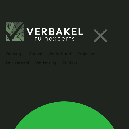
M
Ontwerp
Aanleg
Onderhoud
Projecten
Ons verhaal
Werken bij
Contact