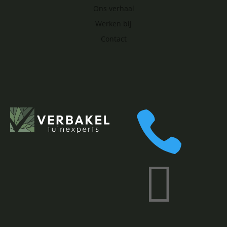
Ons verhaal
Werken bij
Contact

