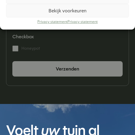
Bekijk voorkeuren
Privacy statement
Privacy statement
Checkbox
Honeypot
Verzenden
Voelt
uw
tuin al