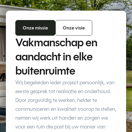
Onze missie
Onze visie
Vakmanschap en
aandacht in elke
buitenruimte
Wij begeleiden ieder project persoonlijk, van
eerste gesprek tot realisatie en onderhoud.
Door zorgvuldig te werken, helder te
communiceren en kwaliteit voorop te stellen,
nemen wij werk uit handen en zorgen we
voor een tuin die past bij uw manier van