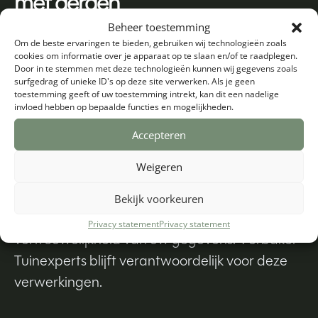
met derden
Beheer toestemming
Verbakel Tuinexperts deelt uw
Om de beste ervaringen te bieden, gebruiken wij technologieën zoals
persoonsgegevens met verschillende derden
cookies om informatie over je apparaat op te slaan en/of te raadplegen.
Door in te stemmen met deze technologieën kunnen wij gegevens zoals
als dit noodzakelijk is voor het uitvoeren van de
surfgedrag of unieke ID's op deze site verwerken. Als je geen
toestemming geeft of uw toestemming intrekt, kan dit een nadelige
overeenkomst en om te voldoen aan een
invloed hebben op bepaalde functies en mogelijkheden.
eventuele wettelijke verplichting.
Accepteren
Met bedrijven die uw gegevens verwerken in
Weigeren
onze opdracht sluiten wij een
verwerkersovereenkomst om te zorgen voor
Bekijk voorkeuren
eenzelfde niveau van beveiliging en
Privacy statement
Privacy statement
vertrouwelijkheid van uw gegevens. Verbakel
Tuinexperts blijft verantwoordelijk voor deze
verwerkingen.